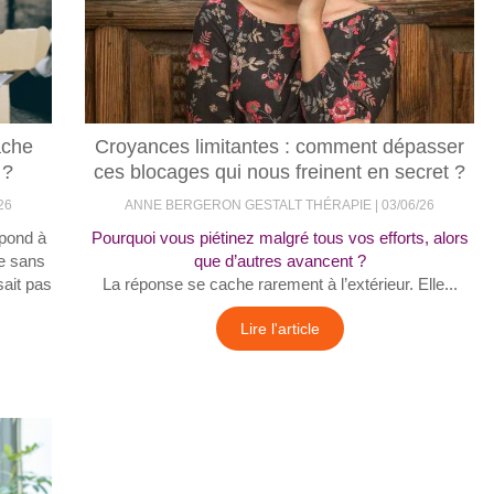
ache
Croyances limitantes : comment dépasser
 ?
ces blocages qui nous freinent en secret ?
26
ANNE BERGERON GESTALT THÉRAPIE
03/06/26
épond à
Pourquoi vous piétinez malgré tous vos efforts, alors
ce sans
que d’autres avancent ?
ait pas
La réponse se cache rarement à l’extérieur. Elle...
Lire l'article