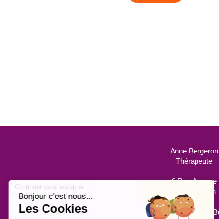
Anne Bergeron
Thérapeute
8 Rue Agasse
76000
Rouen
France
Bus F2, arrêt Paul B