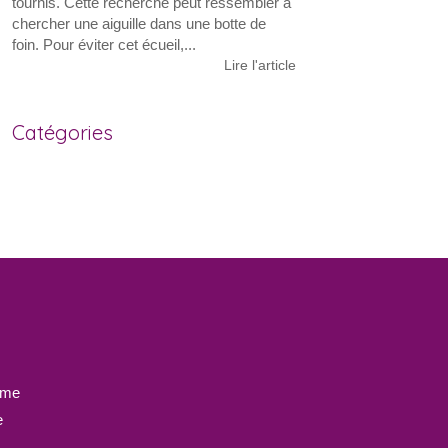
tournis. Cette recherche peut ressembler à
chercher une aiguille dans une botte de
foin. Pour éviter cet écueil,...
Lire l'article
Catégories
sme
e