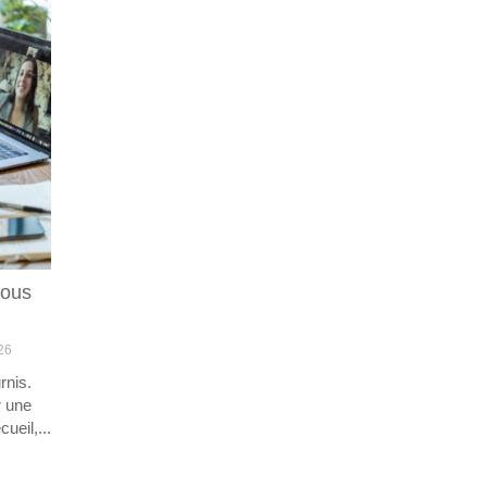
vous
26
rnis.
r une
ueil,...